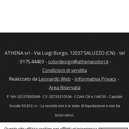
ATHENA srl - Via Luigi Burgo, 12037 SALUZZO (CN) - tel
: 0175.44403 -
colordesign@athenacolori.it
-
Condizioni di vendita
Realizzato da
Leonardo Web
-
Informativa Privacy
-
Area Riservata
P. IVA: 02157830049 - C.F. 02733210104 - CCIAA CN n.144130 - Capitale
Sociale 50.612 i.v. - La società non è in stato di liquidazione e non ha
socio unico.
Questo sito utilizza cookies per offrirti un'esperienza di