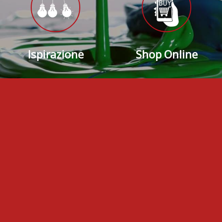
Ispirazione
Shop Online
Pitture. Smalti.
Decorativi. Sistemi di
isolamento.