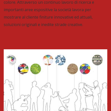
colore. Attraverso un continuo lavoro di ricerca e
importanti aree espositive la società lavora per
mostrare al cliente finiture innovative ed attuali,
soluzioni originali e inedite strade creative.